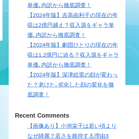
単価､内訳から徹底調査！
【2024年版】吉高由利子の現在の年
収は2億円越え？収入源をギャラ単
価､内訳から徹底調査！
【2024年版】劇団ひとりの現在の年
収は1.2億円に迫る？収入源をギャラ
単価､内訳から徹底調査！
【2024年版】深津絵里の顔が変わっ
た？老けた､劣化した顔の変化を徹
底調査！
Recent Comments
【画像あり】小池栄子は若い頃より
なぜ綺麗？若さを維持する理由3