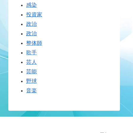
感染
投資家
政治
政治
整体師
歌手
芸人
芸能
野球
音楽