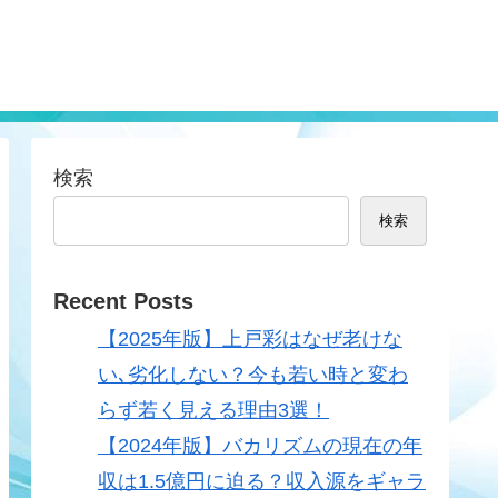
検索
検索
Recent Posts
【2025年版】上戸彩はなぜ老けな
い､劣化しない？今も若い時と変わ
らず若く見える理由3選！
【2024年版】バカリズムの現在の年
収は1.5億円に迫る？収入源をギャラ