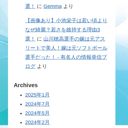
選！
に
Gemma
より
【画像あり】小池栄子は若い頃より
なぜ綺麗？若さを維持する理由3
選！
に
山川穂高選手の嫁は元アス
リートで美人！嫁は元ソフトボール
選手だった！ - 有名人の情報発信ブ
ログ
より
Archives
2025年1月
2024年7月
2024年5月
2024年2月