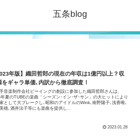
五条blog
2023年版】織田哲郎の現在の年収は1億円以上？収
源をギャラ単価､内訳から徹底調査！
音楽制作会社ビーイングの創設に参加した織田哲郎さんは、
86年夏のTUBEの楽曲「シーズン･イン･ザ･サン」の大ヒットにより
家として大ブレークし､昭和のアイドルのWink､南野陽子､浅香唯､
美穂､酒井法子等にも楽曲を提供し...
2023.01.28