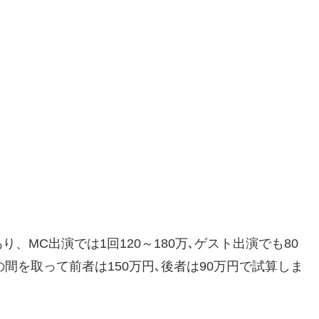
MC出演では1回120～180万､ゲスト出演でも80
の間を取って前者は150万円､後者は90万円で試算しま