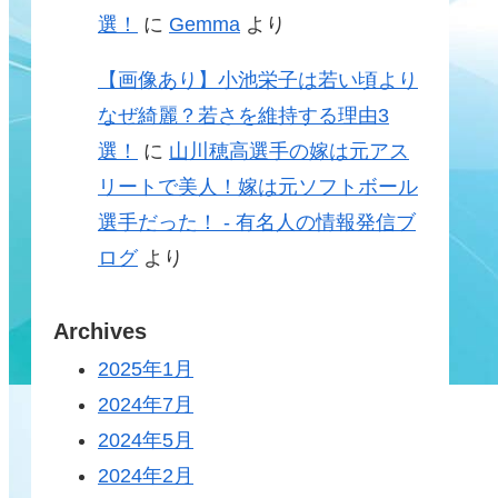
選！
に
Gemma
より
【画像あり】小池栄子は若い頃より
なぜ綺麗？若さを維持する理由3
選！
に
山川穂高選手の嫁は元アス
リートで美人！嫁は元ソフトボール
選手だった！ - 有名人の情報発信ブ
ログ
より
Archives
2025年1月
2024年7月
2024年5月
2024年2月