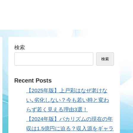
検索
検索
Recent Posts
【2025年版】上戸彩はなぜ老けな
い､劣化しない？今も若い時と変わ
らず若く見える理由3選！
【2024年版】バカリズムの現在の年
収は1.5億円に迫る？収入源をギャラ