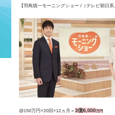
【羽鳥慎一モーニングショー /（テレビ朝日系
3億6,000
@150万円×20回×12ヵ月＝
万円