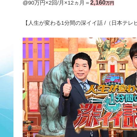
2,160
@90万円×2回/月×12ヵ月＝
万円
【人生が変わる1分間の深イイ話 /（日本テレビ系