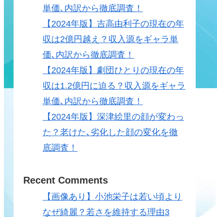
単価､内訳から徹底調査！
【2024年版】吉高由利子の現在の年
収は2億円越え？収入源をギャラ単
価､内訳から徹底調査！
【2024年版】劇団ひとりの現在の年
収は1.2億円に迫る？収入源をギャラ
単価､内訳から徹底調査！
【2024年版】深津絵里の顔が変わっ
た？老けた､劣化した顔の変化を徹
底調査！
Recent Comments
【画像あり】小池栄子は若い頃より
なぜ綺麗？若さを維持する理由3