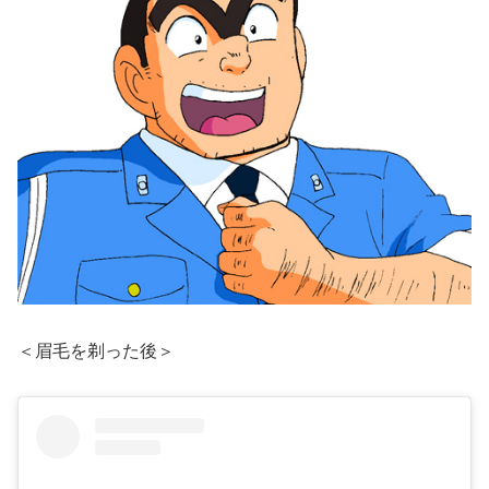
＜眉毛を剃った後＞